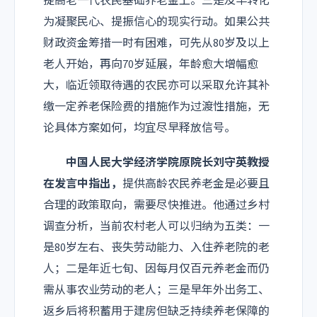
提高老一代农民基础养老金上。三是及早转化
为凝聚民心、提振信心的现实行动。如果公共
财政资金筹措一时有困难，可先从80岁及以上
老人开始，再向70岁延展，年龄愈大增幅愈
大，临近领取待遇的农民亦可以采取允许其补
缴一定养老保险费的措施作为过渡性措施，无
论具体方案如何，均宜尽早释放信号。
中国人民大学经济学院原院长刘守英教授
在发言中指出，
提供高龄农民养老金是必要且
合理的政策取向，需要尽快推进。他通过乡村
调查分析，当前农村老人可以归纳为五类：一
是80岁左右、丧失劳动能力、入住养老院的老
人；二是年近七旬、因每月仅百元养老金而仍
需从事农业劳动的老人；三是早年外出务工、
返乡后将积蓄用于建房但缺乏持续养老保障的