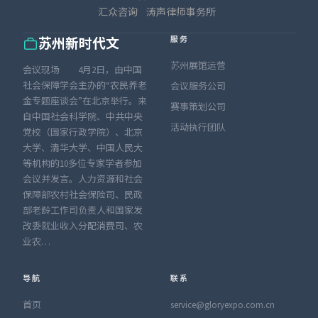
汇众咨询
涛声律师事务所
服务
苏州新时代文
苏州展馆运营
会议现场 4月2日，由中国
社会保障学会主办的“农民养老
会议服务公司
金专题座谈会”在北京举行。来
赛事策划公司
自中国社会科学院、中共中央
活动执行团队
党校（国家行政学院）、北京
大学、清华大学、中国人民大
等机构的10多位专家学者参加
会议并发言。人力资源和社会
保障部农村社会保险司、民政
部老龄工作司负责人和国家发
改委就业收入分配消费司、农
业农…
导航
联系
首页
service@gloryexpo.com.cn