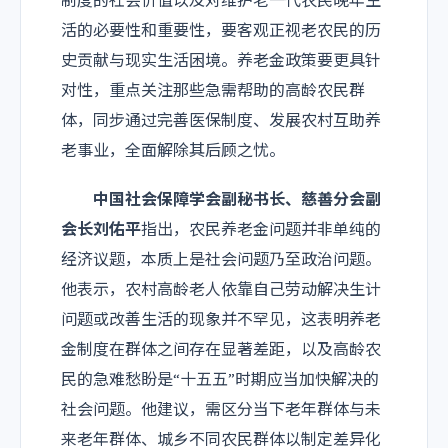
制度的社会价值以及对维护老一代农民晚年生
活的必要性和重要性，要客观正视老农民的历
史贡献与现实生活困境。养老金政策要更具针
对性，重点关注那些急需帮助的高龄农民群
体，同步通过完善医保制度、发展农村互助养
老事业，全面解除其后顾之忧。
中国社会保障学会副秘书长、慈善分会副
会长刘佑平
指出，农民养老金问题并非单纯的
经济议题，本质上是社会问题乃至政治问题。
他表示，农村高龄老人依靠自己劳动解决生计
问题或改善生活的现象并不罕见，这表明养老
金制度在群体之间存在显著差距，以及高龄农
民的急难愁盼是“十五五”时期应当加快解决的
社会问题。他建议，需区分当下老年群体与未
来老年群体、城乡不同农民群体以制定差异化