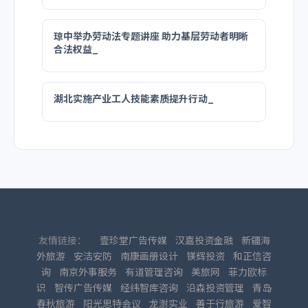
琼中举办劳动法专题讲座 助力基层劳动者明晰
合法权益_
湖北实施产业工人技能素质提升行动_
友情链接：
壹珍堂广告传媒
汉嘉投资金融
新疆海
外旅游
安洁安防
南康画册设计
镁辉投资
和正信咨
询
南京外事服务
有道管理咨询
美旅网
菲力欧标
识
智传广告传媒
经纬智库咨询
沿森投资管理
青岛
春秋旅游
阳光思特会议
龙澍实业
善于行旅游
爱智