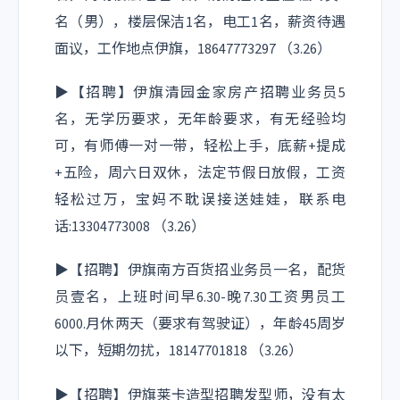
名（男），楼层保洁1名，电工1名，薪资待遇
面议，工作地点伊旗，18647773297 （3.26）
▶【招聘】伊旗清园金家房产招聘业务员5
名，无学历要求，无年龄要求，有无经验均
可，有师傅一对一带，轻松上手，底薪+提成
+五险，周六日双休，法定节假日放假，工资
轻松过万，宝妈不耽误接送娃娃，联系电
话:13304773008 （3.26）
▶【招聘】伊旗南方百货招业务员一名，配货
员壹名，上班时间早6.30-晚7.30工资男员工
6000.月休两天（要求有驾驶证），年龄45周岁
以下，短期勿扰，18147701818 （3.26）
▶【招聘】伊旗莱卡造型招聘发型师，没有太