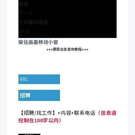
暂停
下一个
打开循环播放
00:02
/
按住画面移动小窗
01:00
↑↑↑便民信息发布教程
↑↑↑
倍速
3.0X
2.0X
001
1.5X
1.25X
招聘
1.0X
【招聘/找工作】+内容+联系电话
（信息请
0.75X
控制在100字以内）
0.5X
语言