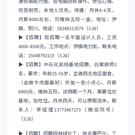
通协调能力强，会电脑台账操作，责任心强，
播放流水
吃苦耐劳，本地人优先。待遇：月休4–6天，
Flowid
月薪8000左右，可缴纳五险一金。地址：伊
c01740dda9e5716f0c401ee4380ebf09
旗、铜川。电话：18248312074
（3.26）
播放内核
▶【招聘】现招聘一名平面设计人员，工资
Kernel
4000-4500元。工作地点：伊旗电力街。联系电
mp4/origin (1.33.5)
话：15648792115
（3.26）
显示器信息
▶【招聘】中石化前线基地招聘，白案厨师3
Res
名，要求：年龄25-55岁，主做西北地区面食，
-
（会做牛肉面最好）外加一些小点心。月薪
帧数
6000元，缴纳五险，试用期一个月，需要住在
0/70; 0.00%
基地，包吃住。月休四天，可以攒假连休。联
缓冲健康度
系人：李经理13773467273（微信同号）
57.40s
（3.26）
网络活动
net
▶【招聘】招聘园林绿化工，地点康巴什，工