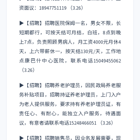
0 KB/s
资面议：18947751119 （3.26）
视频分辨率
▶【招聘】招聘医院保姆一名，男女不限，长
864*486
短期都行，可按天结可月结，白班，8点到晚
编码
上7点，负责照顾男病人，月工资4000元月休4
Codec
天，上六带薪休一，按天结130元/天，工作地
(O264)
点康巴什中心医院，联系电话15049455062
mystery
（3.26）
mystery
br:0.000-60.012 t:2.61 pg:1 s:lt->cy->pg
▶【招聘】招聘养老护理员，因民政局养老服
务补贴项目，招聘持证养老护理员，上门入户
为老人提供服务，要求持有养老护理员证，有
责任心、有耐心，能独立入户服务，待遇面
议，有意者请联系电话15248466051 （3.26）
▶【招聘】招聘销售员，因业务发展需要，现