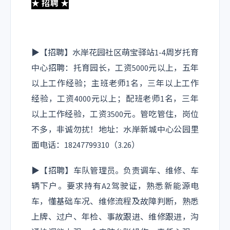
★ 招聘 ★
多音轨
AirPlay
0
▶【招聘】水岸花园社区萌宝驿站1-4周岁托育
静音播放中，点击
中心招聘：托育园长，工资5000元以上，五年
画中画
以上工作经验；主班老师1名，三年以上工作
网页全屏
经验，工资4000元以上；配班老师1名，三年
全屏
以上工作经验，工资3500元。管吃管住，岗位
不多，非诚勿扰！地址：水岸新城中心公园里
你可以 试试
面电话：18247799310
（3.26）
视频信息
1.33.6
▶【招聘】车队管理员。负责调车、维修、车
播放信息
上传日志
调试信息 [X]
辆下户。要求持有A2驾驶证，熟悉新能源电
视频ID
车，懂基础车况、维修流程及故障判断，熟悉
VID
上牌、过户、年检、事故跟进、维修跟进，沟
l3197nw385t