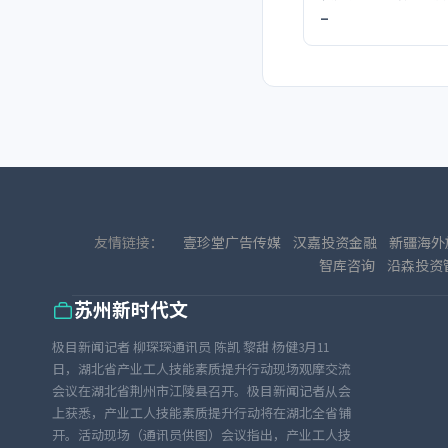
_
友情链接：
壹珍堂广告传媒
汉嘉投资金融
新疆海外
智库咨询
沿森投资
苏州新时代文
极目新闻记者 柳琛琛通讯员 陈凯 黎甜 杨健3月11
日，湖北省产业工人技能素质提升行动现场观摩交流
会议在湖北省荆州市江陵县召开。极目新闻记者从会
上获悉，产业工人技能素质提升行动将在湖北全省铺
开。活动现场（通讯员供图）会议指出，产业工人技