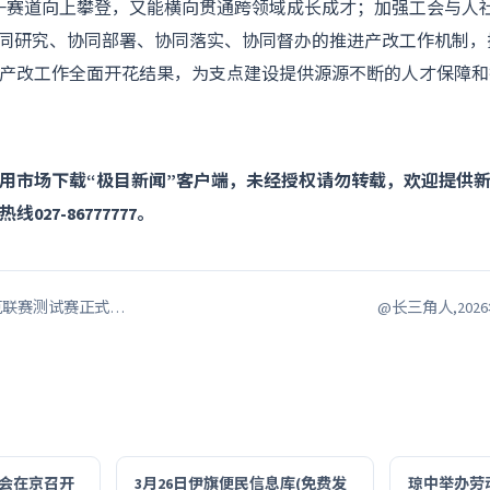
一赛道向上攀登，又能横向贯通跨领域成长成才；加强工会与人
协同研究、协同部署、协同落实、协同督办的推进产改工作机制
产改工作全面开花结果，为支点建设提供源源不断的人才保障和
用市场下载“极目新闻”客户端，未经授权请勿转载，欢迎提供
027-86777777。
扑克联赛测试赛正式…
@长三角人,202
会在京召开
3月26日伊旗便民信息库(免费发
琼中举办劳