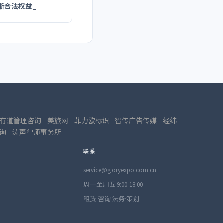
晰合法权益_
有道管理咨询
美旅网
菲力欧标识
智传广告传媒
经纬
询
涛声律师事务所
联系
service@gloryexpo.com.cn
周一至周五 9:00-18:00
租赁·咨询·法务·策划