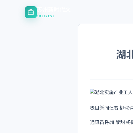
苏州新时代文
BUSINESS
湖
极目新闻记者 柳琛
通讯员 陈凯 黎甜 杨