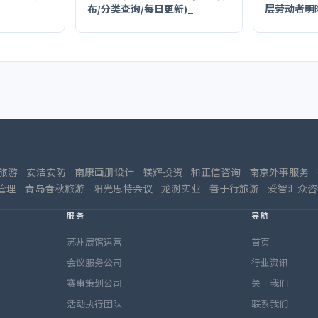
布/分类查询/每日更新)_
层劳动者明
旅游
安洁安防
南康画册设计
镁辉投资
和正信咨询
南京外事服务
管理
青岛春秋旅游
阳光思特会议
龙澍实业
善于行旅游
爱智汇众咨
服务
导航
苏州展馆运营
首页
会议服务公司
行业资讯
赛事策划公司
关于我们
活动执行团队
联系我们