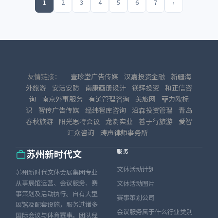
1
2
3
4
5
6
7
›
友情链接：
壹珍堂广告传媒
汉嘉投资金融
新疆海
外旅游
安洁安防
南康画册设计
镁辉投资
和正信咨
询
南京外事服务
有道管理咨询
美旅网
菲力欧标
识
智传广告传媒
经纬智库咨询
沿森投资管理
青岛
春秋旅游
阳光思特会议
龙澍实业
善于行旅游
爱智
汇众咨询
涛声律师事务所
服务
苏州新时代文
文体活动计划
苏州新时代文体会展集团专业
从事展馆运营、会议服务、赛
文体活动图片
事策划及活动执行。自有大型
赛事策划公司
展馆及配套设施，服务过诸多
会议服务属于什么行业类别
国际会议与体育赛事。团队经