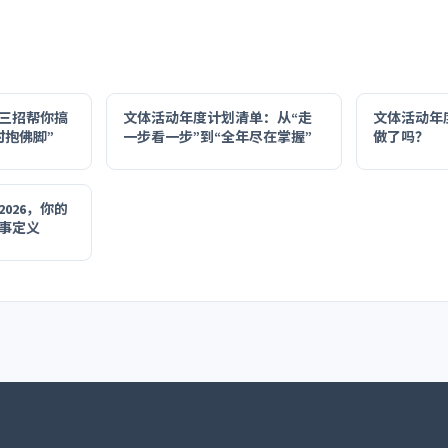
？三招帮你搞
文体活动年度计划清单：从“走
文体活动年
时抱佛脚”
一步看一步”到“全年尽在掌握”
做了吗？
026，你的
件事定义