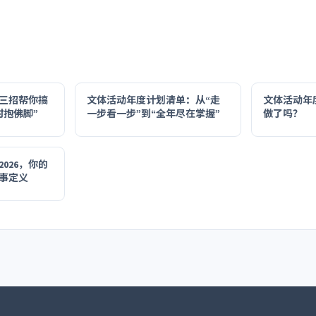
？三招帮你搞
文体活动年度计划清单：从“走
文体活动年
时抱佛脚”
一步看一步”到“全年尽在掌握”
做了吗？
026，你的
件事定义