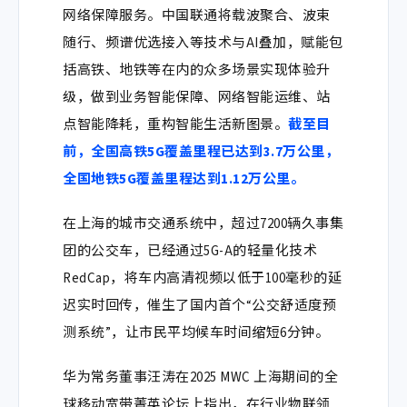
网络保障服务。中国联通将载波聚合、波束
随行、频谱优选接入等技术与AI叠加，赋能包
括高铁、地铁等在内的众多场景实现体验升
级，做到业务智能保障、网络智能运维、站
点智能降耗，重构智能生活新图景。
截至目
前，全国高铁5G覆盖里程已达到3.7万公里，
全国地铁5G覆盖里程达到1.12万公里。
在
上海的城市交通系统
中，超过
7200辆
久事集
团的公交车，已经通过5G-A的轻量化技术
RedCap，将车内高清视频以
低于100毫秒
的延
迟实时回传，催生了国内首个“公交舒适度预
测系统”，让市民平均候车时间缩短6分钟。
华为常务董事汪涛在2025 MWC 上海期间的全
球移动宽带菁英论坛上指出，在行业物联领