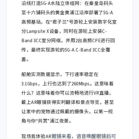
沿线打造5G-A水陆立体组网：在秦皇岛码头
至十六铺码头的黄金黄浦江沿岸部署了5G-A
高频基站，在“君子兰”号游轮上安装数字化室
分Lampsite X设备，同时在游轮上安装C-
Band 3CC室分网络，并用2台高频CPE进行回
传，最终实现游轮的5G-A C-Band 3CC全覆
盖。
船舱实测数据显示，下行速率稳定在
3.1Gbps
，上行也达到了
260Mbps
。这意味着
什么？这意味着你可以流畅地进行VR直播，
戴上AR眼镜获得实时翻译和景点导览，甚至
让家中的宠物通过佩戴的摄像头，以第一视
角与你“共赏”浦江夜景。
眼镜来看，语音唤醒眼镜后可
现场我体验AR