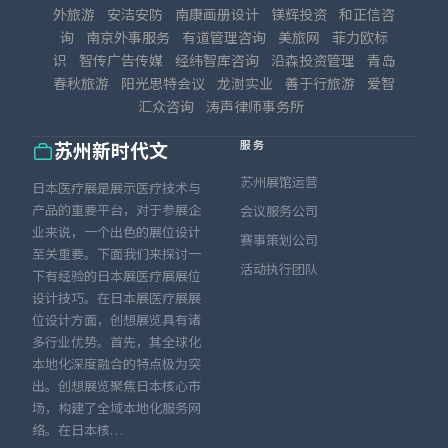
外旅游
安洁安防
南康画册设计
镁辉投资
和正信咨
询
南京外事服务
有道管理咨询
美旅网
菲力欧标
识
智传广告传媒
经纬智库咨询
沿森投资管理
青岛
春秋旅游
阳光思特会议
龙澍实业
善于行旅游
爱智
汇众咨询
涛声律师事务所
服务
苏州新时代文
苏州展馆运营
日本医疗展是展示医疗技术与
产品的重要平台，对于参展企
会议服务公司
业来说，一个出色的展位设计
赛事策划公司
至关重要。下面我们来探讨一
活动执行团队
下有经验的日本展医疗展展位
设计技巧。在日本展医疗展展
位设计方面，创想展览具有诸
多行业优势。首先，其全球化
本地化深度融合的特点极为突
出。创想展览聚焦日本核心市
场，构建了全域本地化服务网
络。在日本核…