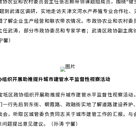
市政协农业和农村委员会主任张志颇带领课题组成员，围绕“健
议题到武清区调研，实地走访天津文河水产养殖专业合作社、
细了解企业生产经营和联农带农情况。市政协农业和农村委
主任武涛，部分市政协委员和专家学者；武清区政协副主席
宁馨）
协组织开展助推提升城市建管水平监督性视察活动
市宝坻区政协组织开展助推提升城市建管水平监督性视察活动
们一行先后到东街、朝霞路、政融街实地了解道路建设养护
谈会，听取区城管委负责同志关于城市建管工作的汇报。与
点问题提出意见建议。（孙涛 宁馨）