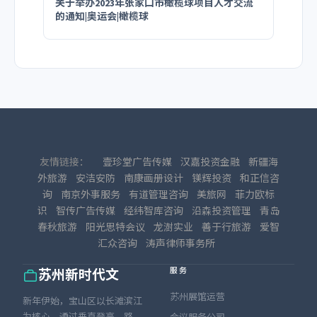
关于举办2023年张家口市橄榄球项目人才交流
的通知|奥运会|橄榄球
友情链接：
壹珍堂广告传媒
汉嘉投资金融
新疆海
外旅游
安洁安防
南康画册设计
镁辉投资
和正信咨
询
南京外事服务
有道管理咨询
美旅网
菲力欧标
识
智传广告传媒
经纬智库咨询
沿森投资管理
青岛
春秋旅游
阳光思特会议
龙澍实业
善于行旅游
爱智
汇众咨询
涛声律师事务所
服务
苏州新时代文
苏州展馆运营
新年伊始，宝山区以长滩滨江