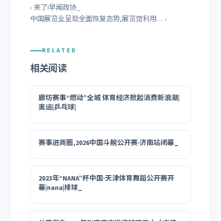
‹ 来了!早闻政协_
中国展览业呈现全面恢复态势,展览馆利用… ›
RELATED
相关阅读
廊坊赛事“燃动”全城 体育经济掀起消费新浪潮|
奥运|乒乓球|
赛事进商圈,2026中国斗腕公开赛·济南站闭幕_
2023年“NANA”杯中国·天津体育舞蹈公开赛开
幕|nana|排球_