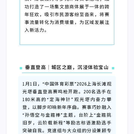
功打造了一场集文旅商体展于一体的跨
年狂欢，吸引市民游客纷至沓来，将赛
事流量转化为消费增量，为区域发展注
入新活力。
垂直登高｜城区之巅，沉浸体验宝山
1月1日，“中国体育彩票”2026上海长滩观
光塔垂直登高赛鸣枪开跑。200名选手在
180米高的“定海神针”观光塔内奋力攀
登，以脚步叩响新年序曲。赛事巧妙融入
“孙悟空与金箍棒”主题，台阶上“金箍挑
旧岁，云阶载新程”等励志标语激励选手
突破自我。竞速组与大众组的分设兼顾专