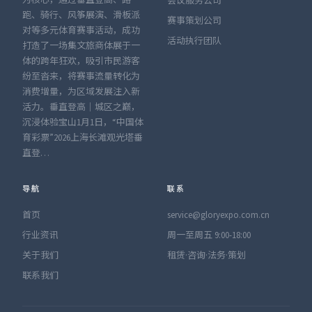
为核心，通过垂直登高、路
会议服务公司
跑、骑行、风筝展演、滑板派
赛事策划公司
对等多元体育赛事活动，成功
活动执行团队
打造了一场集文旅商体展于一
体的跨年狂欢，吸引市民游客
纷至沓来，将赛事流量转化为
消费增量，为区域发展注入新
活力。垂直登高｜城区之巅，
沉浸体验宝山1月1日，“中国体
育彩票”2026上海长滩观光塔垂
直登…
导航
联系
首页
service@gloryexpo.com.cn
行业资讯
周一至周五 9:00-18:00
关于我们
租赁·咨询·法务·策划
联系我们