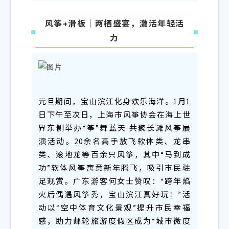
风筝+滑板｜两栖盛宴，激活年轻活
力
元旦期间，宝山滨江化身欢乐海洋。1月1
日下午至次日，上海市风筝协会在海上世
界东侧举办“筝”舞蓝天·共聚长滩风筝展
演活动。20余名高手放飞软体类、龙串
类、滚地龙等百余只风筝，其中“马到成
功”软体风筝寓意新年腾飞，吸引市民驻
足观赏。广东游客何女士赞叹：“跨年焰
火后偶遇风筝秀，宝山滨江真好玩！”活
动以“空中体育文化景观”提升市民幸福
感，助力邮轮旅游度假区成为“城市微度