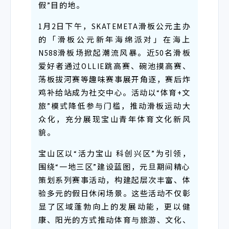
假”目的地。
1月2日下午，SKATEMETA滑板公元主办
的「滑板公元新年海绵派对」在海上
N588滑板场掀起潮流风暴。近50名滑板
爱好者通过OLLIE跳高赛、碗池摸高赛、
荡板拔河赛等趣味赛事展开角逐，赛后炸
鸡补给站成为社交中心。活动以“体育+文
旅”模式降低参与门槛，推动滑板运动大
众化，充分展现宝山青年体育文化新风
貌。
宝山区以“活力宝山 科创兴区”为引领，
围绕“一地三区”建设蓝图，元旦期间精心
策划系列赛事活动，构建起层次丰富、体
验多元的假日休闲场景。这些活动不仅彰
显了区域蓬勃向上的发展动能，更以健
康、阳光的方式推动体育与旅游、文化、