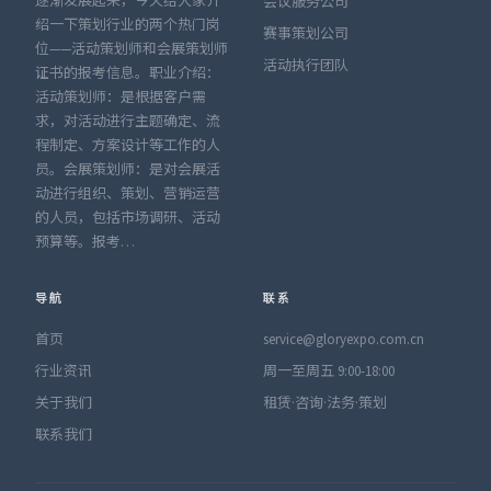
逐渐发展起来，今天给大家介
会议服务公司
绍一下策划行业的两个热门岗
赛事策划公司
位——活动策划师和会展策划师
活动执行团队
证书的报考信息。职业介绍：
活动策划师：是根据客户需
求，对活动进行主题确定、流
程制定、方案设计等工作的人
员。会展策划师：是对会展活
动进行组织、策划、营销运营
的人员，包括市场调研、活动
预算等。报考…
导航
联系
首页
service@gloryexpo.com.cn
行业资讯
周一至周五 9:00-18:00
关于我们
租赁·咨询·法务·策划
联系我们