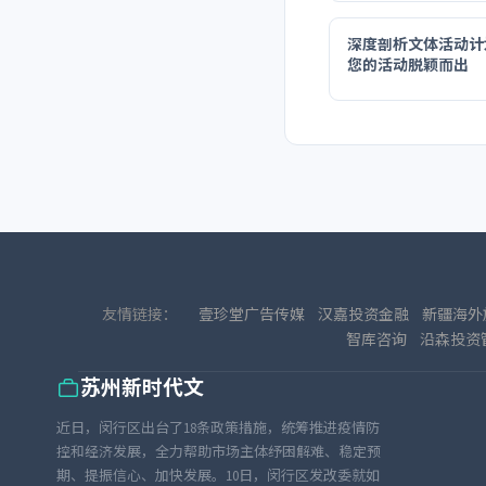
深度剖析文体活动计
您的活动脱颖而出
友情链接：
壹珍堂广告传媒
汉嘉投资金融
新疆海外
智库咨询
沿森投资
苏州新时代文
近日，闵行区出台了18条政策措施，统筹推进疫情防
控和经济发展，全力帮助市场主体纾困解难、稳定预
期、提振信心、加快发展。10日，闵行区发改委就如