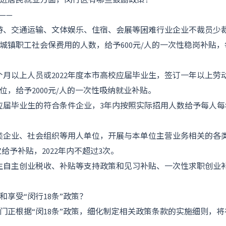
进居民就业方面，闵行区有哪些鼓励政策？
——
游、交通运输、文体娱乐、住宿、会展等困难行业企业不裁员少
城镇职工社会保费用的人数，给予600元/人的一次性稳岗补贴，每
个月以上人员或2022年度本市高校应届毕业生，签订一年以上劳
位，给予2000元/人的一次性吸纳就业补贴。
应届毕业生的符合条件企业，3年内按照实际招用人数给予每人每年
类企业、社会组织等用人单位，开展与本单位主营业务相关的各
次给予补贴，2022年内不超过3次。
生自主创业税收、补贴等支持政策和见习补贴、一次性求职创业
享受“闵行18条”政策？
门正根据“闵18条”政策，细化制定相关政策条款的实施细则，