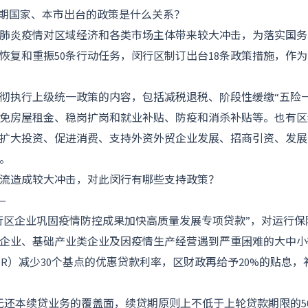
和近期国家、本市出台的政策是什么关系？
肺炎疫情对区域经济和各类市场主体带来较大冲击，为落实国务
恢复和重振50条行动任务，闵行区制订出台18条政策措施，作
贯彻执行上级统一政策的内容，包括减税退税、阶段性缓缴“五险
免房屋租金、稳岗扩岗和就业补贴、防疫和消杀补贴等。也有区
扩大投资、促进消费、支持外资外贸企业发展、招商引资、发展
。
流造成较大冲击，对此闵行有哪些支持政策？
—
“闵行区企业巩固疫情防控成果加快高质量发展专项贷款”，对运行
企业、基础产业类企业及因疫情生产经营遇到严重困难的大中小
PR）减少30个基点的优惠贷款利率，区财政再给予20%的贴息，
无还本续贷业务的覆盖面，续贷期原则上不低于上轮贷款期限的5