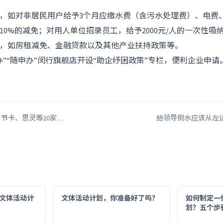
，如对非居民用户给予3个月应缴水费（含污水处理费）、电费
10%的减免；对用人单位招录员工，给予2000元/人的一次性吸
，如房租减免、金融贷款以及其他产业扶持政策等。
办”“随申办”闵行旗舰店开设“助企纾困政策”专栏，便利企业申请
、节卡、思灵等20家…
给领导倒水应该从左边
文体活动计
文体活动计划，你准备好了吗？
如何制定一
划？五个步