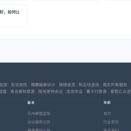
划，如何让
旅游
安洁安防
南康画册设计
镁辉投资
和正信咨询
南京外事服务
管理
青岛春秋旅游
阳光思特会议
龙澍实业
善于行旅游
爱智汇众咨
服务
导航
苏州展馆运营
首页
会议服务公司
行业资讯
赛事策划公司
关于我们