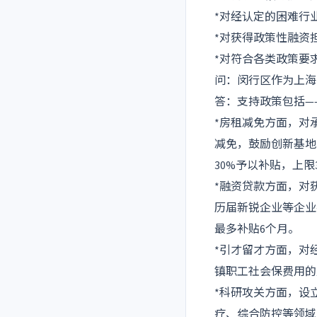
*对经认定的困难行
*对获得政策性融资
*对符合各类政策要
问：闵行区作为上海
答：支持政策包括—
*房租减免方面，对
减免，鼓励创新基地
30%予以补贴，上限
*融资贷款方面，对
历届新锐企业等企业在
最多补贴6个月。
*引才留才方面，对
镇职工社会保费用的
*科研攻关方面，设
疗、综合防控等领域