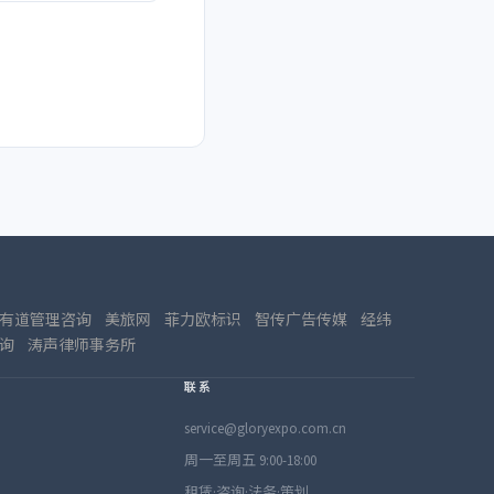
有道管理咨询
美旅网
菲力欧标识
智传广告传媒
经纬
询
涛声律师事务所
联系
service@gloryexpo.com.cn
周一至周五 9:00-18:00
租赁·咨询·法务·策划