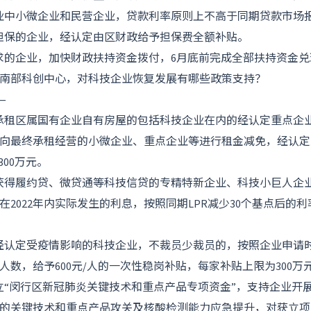
业中小微企业和民营企业，贷款利率原则上不高于同期贷款市场报
担保的企业，经认定由区财政给予担保费全额补贴。
求的企业，加快财政扶持资金拨付，6月底前完成全部扶持资金兑
南部科创中心，对科技企业恢复发展有哪些政策支持？
—
承租区属国有企业自有房屋的包括科技企业在内的经认定重点企
向最终承租经营的小微企业、重点企业等进行租金减免，经认定
300万元。
获得履约贷、微贷通等科技信贷的专精特新企业、科技小巨人企
2022年内实际发生的利息，按照同期LPR减少30个基点后的利
经认定受疫情影响的科技企业，不裁员少裁员的，按照企业申请
人数，给予600元/人的一次性稳岗补贴，每家补贴上限为300万
立“闵行区新冠肺炎关键技术和重点产品专项资金”，支持企业开
的关键技术和重点产品攻关及核酸检测能力应急提升，对获立项