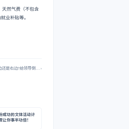
、天然气费（不包含
纳就业补贴等。
。
还是右边?给领导倒… ›
份成功的文体活动计
骤让你事半功倍！