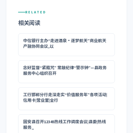
RELATED
相关阅读
中信银行主办“走进酒泉・逐梦航天”商业航天
产融协同会议,以
念好监督“紧箍咒” 常敲纪律“警示钟”—县政务
服务中心组织召开
工行邯郸分行走深走实“价值服务年”各项活动|
信用卡|营业室|全行
固安县召开12345热线工作调度会议|县委|热线
服务_