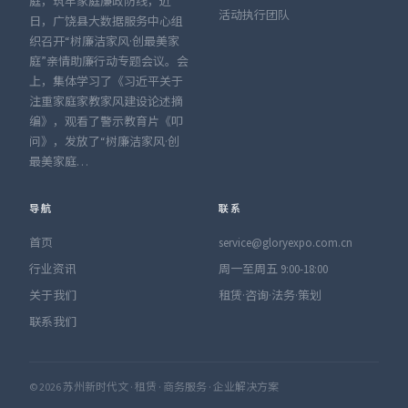
庭，筑牢家庭廉政防线，近
活动执行团队
日，广饶县大数据服务中心组
织召开“树廉洁家风·创最美家
庭”亲情助廉行动专题会议。会
上，集体学习了《习近平关于
注重家庭家教家风建设论述摘
编》，观看了警示教育片《叩
问》，发放了“树廉洁家风·创
最美家庭…
导航
联系
首页
service@gloryexpo.com.cn
行业资讯
周一至周五 9:00-18:00
关于我们
租赁·咨询·法务·策划
联系我们
© 2026 苏州新时代文 · 租赁 · 商务服务 · 企业解决方案