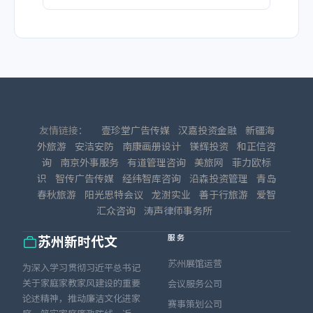
友情链接：
壹珍堂广告传媒
汉嘉投资金融
新疆海
外旅游
安洁安防
南康画册设计
镁辉投资
和正信咨
询
南京外事服务
有道管理咨询
美旅网
菲力欧标
识
智传广告传媒
经纬智库咨询
沿森投资管理
青岛
春秋旅游
阳光思特会议
龙澍实业
善于行旅游
爱智
汇众咨询
涛声律师事务所
服务
苏州新时代文
苏州展馆运营
为深入学习贯彻习近平总书记
关于家庭家教家风建设的重要
会议服务公司
论述精神，推动廉洁文化进家
赛事策划公司