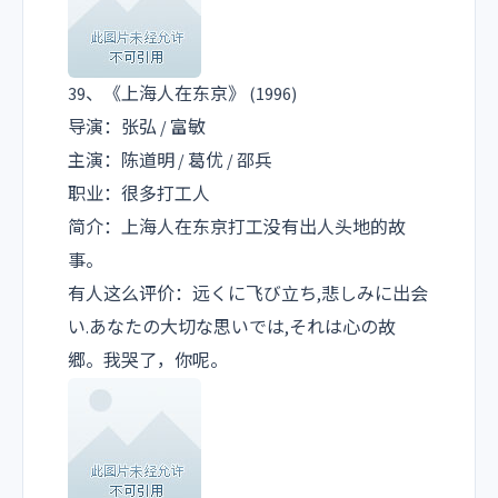
39、《上海人在东京》 (1996)
导演：张弘 / 富敏
主演：陈道明 / 葛优 / 邵兵
职业：很多打工人
简介：上海人在东京打工没有出人头地的故
事。
有人这么评价：远くに飞び立ち,悲しみに出会
い.あなたの大切な思いでは,それは心の故
郷。我哭了，你呢。