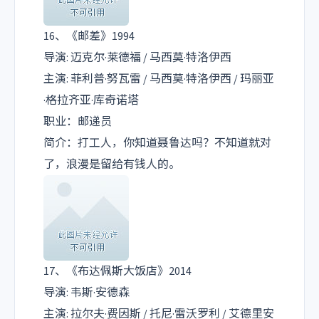
16、《邮差》1994
导演: 迈克尔·莱德福 / 马西莫·特洛伊西
主演: 菲利普·努瓦雷 / 马西莫·特洛伊西 / 玛丽亚
·格拉齐亚·库奇诺塔
职业：邮递员
简介：打工人，你知道聂鲁达吗？不知道就对
了，浪漫是留给有钱人的。
17、《布达佩斯大饭店》2014
导演: 韦斯·安德森
主演: 拉尔夫·费因斯 / 托尼·雷沃罗利 / 艾德里安