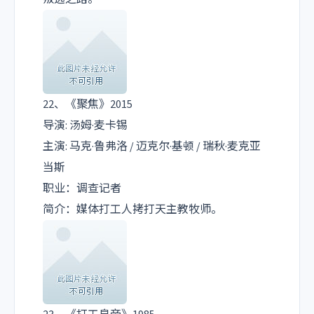
22、《聚焦》2015
导演: 汤姆·麦卡锡
主演: 马克·鲁弗洛 / 迈克尔·基顿 / 瑞秋·麦克亚
当斯
职业：调查记者
简介：媒体打工人拷打天主教牧师。