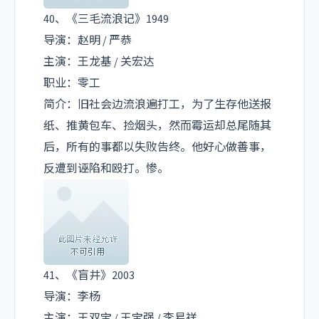
40、《三毛流浪记》1949
导演：赵明 / 严恭
主演：王龙基 / 关宏达
职业：零工
简介：旧社会边流浪遍打工，为了生存他送报
纸、推黄包车、捡烟头，然而霉运却总尾随其
后，所有的事都以失败告终。他好心做善事，
反遭到诬陷和殴打。惨。
41、《盲井》2003
导演：李杨
主演：王双宝 / 王宝强 / 李易祥