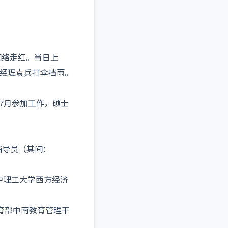
网络走红。当日上
总经理袁兵打伞挡雨。
年7月参加工作，硕士
级辅导员（其间：
12华中理工大学西方经济
.06教育部中南教育管理干