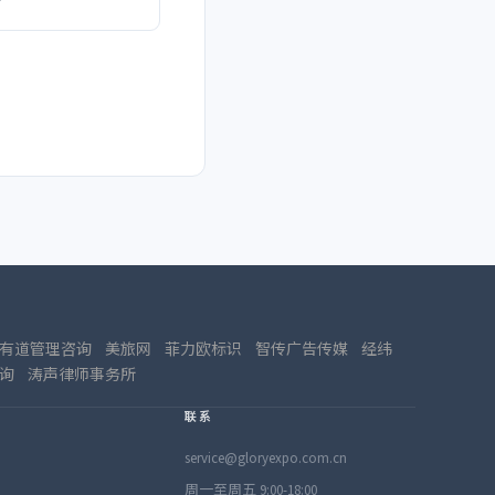
有道管理咨询
美旅网
菲力欧标识
智传广告传媒
经纬
询
涛声律师事务所
联系
service@gloryexpo.com.cn
周一至周五 9:00-18:00