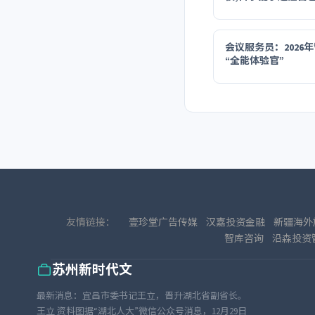
会议服务员：2026
“全能体验官”
友情链接：
壹珍堂广告传媒
汉嘉投资金融
新疆海外
智库咨询
沿森投资
苏州新时代文
最新消息：宜昌市委书记王立，晋升湖北省副省长。
王立 资料图据“湖北人大”微信公众号消息，12月29日