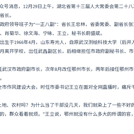
公众号消息，12月29日上午，湖北省第十三届人大常委会第二十
省长。
政府领导班子为“一正八副”：省长王忠林，省委常委、副省长
、肖菊华、徐文海、宁咏、王立，秘书长蔚盛斌。
出生于1966年4月，山东寿光人，自原武汉测绘科技大学（后并
年11月离开学校，出任武昌副区长，后相继担任市政府副秘书长、
立升任武汉市政府副市长，次年8月改任鄂州市长，两年后接任鄂州
。
全市作风建设大会，时任市委书记王立在面对全网直播时，痛斥
土地、农村吗？为什么当了干部没几天，我们就染上了一些不好
的，群众看着就烦。”王立说，鄂州就没有什么多大的所谓的官，