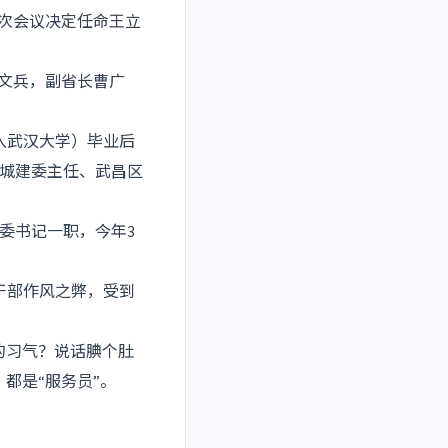
八次会议决定任命王立
张文兵，副省长曹广
入武汉大学）毕业后
市城建委主任、武昌区
市委书记一职，今年3
干部作风之弊，受到
的习气？说话腆个肚
都是“服务员”。