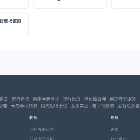
年智慧场馆的
旅游
安洁安防
南康画册设计
镁辉投资
和正信咨询
南京外事服务
管理
青岛春秋旅游
阳光思特会议
龙澍实业
善于行旅游
爱智汇众咨
服务
导航
苏州展馆运营
首页
会议服务公司
行业资讯