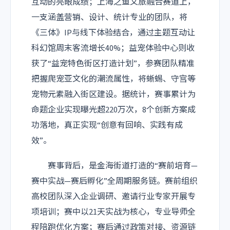
互动的亮眼成绩；上海之鱼文旅融合赛道上，
一支涵盖营销、设计、统计专业的团队，将
《三体》IP与线下体验结合，通过主题互动让
科幻馆周末客流增长40%；益宠体验中心则收
获了“益宠特色街区打造计划”，参赛团队精准
把握爬宠亚文化的潮流属性，将蜥蜴、守宫等
宠物元素融入街区建设。据统计，赛事累计为
命题企业实现曝光超220万次，8个创新方案成
功落地，真正实现“创意有回响、实践有成
效”。
赛事背后，是金海街道打造的“赛前培育—
赛中实战—赛后孵化”全周期服务链。赛前组织
高校团队深入企业调研、邀请行业专家开展专
项培训；赛中以21天实战为核心，专业导师全
程陪跑优化方案；赛后通过政策对接、资源链