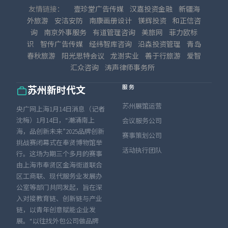
友情链接：
壹珍堂广告传媒
汉嘉投资金融
新疆海
外旅游
安洁安防
南康画册设计
镁辉投资
和正信咨
询
南京外事服务
有道管理咨询
美旅网
菲力欧标
识
智传广告传媒
经纬智库咨询
沿森投资管理
青岛
春秋旅游
阳光思特会议
龙澍实业
善于行旅游
爱智
汇众咨询
涛声律师事务所
服务
苏州新时代文
苏州展馆运营
央广网上海1月14日消息（记者
沈梅）1月14日，“潮涌南上
会议服务公司
海，品创新未来”2025品牌创新
赛事策划公司
挑战赛闭幕式在奉贤博物馆举
活动执行团队
行。这场为期三个多月的赛事
由上海市奉贤区金海街道联合
区工商联、现代服务业发展办
公室等部门共同发起，旨在深
入对接教育链、创新链与产业
链，以青年创意赋能企业发
展。“以往找外包公司做品牌