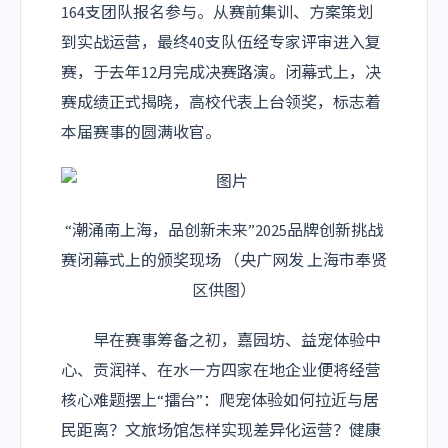
164支团队报名参与。从赛前集训、方案策划
到实战运营，最终40支队伍经专家评审进入复
赛，于去年12月完成决赛路演。闭幕式上，决
赛成绩正式揭晓，高校代表上台领奖，标志着
本届赛事的圆满收官。
“潮涌南上海，品创新未来”2025品牌创新挑战
赛闭幕式上的颁奖现场 （央广网发 上海市奉贤
区供图）
早在赛事筹备之初，嘉园坊、益宠体验中
心、贡润祥、在水一方四家在地企业便将经营
核心难题摆上“擂台”：爬宠体验如何拉近与居
民距离？文旅场馆怎样实现差异化运营？健康