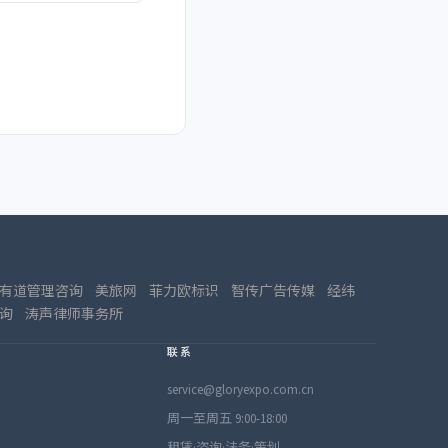
有道管理咨询
美旅网
菲力欧标识
智传广告传媒
经纬
询
涛声律师事务所
联系
service@gloryexpo.com.cn
周一至周五 9:00-18:00
租赁·咨询·法务·策划