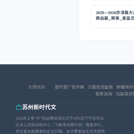
2025—2026京津
赛启幕_赛事_秦皇
友情链接：
壹珍堂广告传媒
汉嘉投资金融
新疆海外
智库咨询
沿森投资
苏州新时代文
2026冰上争“丰”挑战赛启动仪式于5月8日下午在丰台
区冰上项目训练中心（飞象滑冰俱乐部）隆重举行，
标志着本届赛事的正式开幕。本次赛事由北京京南荣