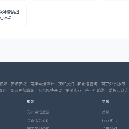
冀大众冰雪挑战
岛_运动
旅游
安洁安防
南康画册设计
镁辉投资
和正信咨询
南京外事服务
管理
青岛春秋旅游
阳光思特会议
龙澍实业
善于行旅游
爱智汇众咨
服务
导航
苏州展馆运营
首页
会议服务公司
行业资讯
赛事策划公司
关于我们