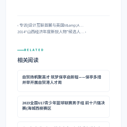
‹ 专访|设计互联首展与英国V&amp;A…
2014“山西经济年度新锐人物”候选人… ›
RELATED
相关阅读
自贸扬帆聚英才 筑梦保亭启新程——保亭多措
并举开展自贸港人才周
2023全国U17青少年篮球联赛男子组 前十六强决
赛(海城西柳赛区