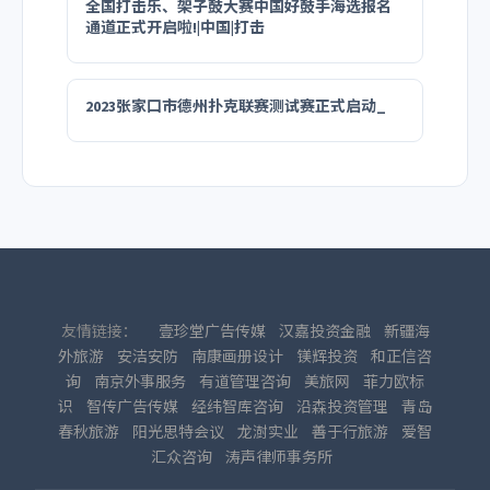
全国打击乐、架子鼓大赛中国好鼓手海选报名
通道正式开启啦!|中国|打击
2023张家口市德州扑克联赛测试赛正式启动_
友情链接：
壹珍堂广告传媒
汉嘉投资金融
新疆海
外旅游
安洁安防
南康画册设计
镁辉投资
和正信咨
询
南京外事服务
有道管理咨询
美旅网
菲力欧标
识
智传广告传媒
经纬智库咨询
沿森投资管理
青岛
春秋旅游
阳光思特会议
龙澍实业
善于行旅游
爱智
汇众咨询
涛声律师事务所