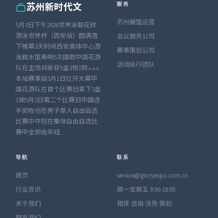
服务
苏州新时代文
苏州展馆运营
5月3日下午2026世界泳联花样
游泳世界杯（西安站）圆满落
会议服务公司
下帷幕3天时间西安奥体中心游
赛事策划公司
泳跳水馆奏响5次国歌中国花游
活动执行团队
队在主场共斩获5金3银1铜↓↓↓
本站赛事自5月1日拉开大幕中
国花游队在首个比赛日拿下3金
1银5月2日第二个比赛日中国选
手郭牧也在男子单人自由自选
比赛中夺冠在集体自由自选比
赛中全部由年轻…
导航
联系
首页
service@gloryexpo.com.cn
行业资讯
周一至周五 9:00-18:00
关于我们
租赁·咨询·法务·策划