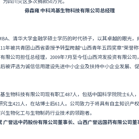
元；为四川灾区多次捐款50万元。
毋森雍 中科鸿基生物科技有限公司总经理
BA、清华大学金融学硕士学历的时代骄子，以其卓越的眼光，
011年被共青团山西省委授予转型跨越“山西青年五四奖章”荣誉称号
有限公司担任总经理，2009年7月至今任山西鸿发投资有限公
先后被评选为诚信信用建设先进中小企业及扶持中小企业发展、
基生物科技有限公司现有职工487人，包括中国科学院院士6人
研究生421人，在站博士后61人。公司致力于将具有自主知识产
新兴生物化工与生物制药行业技术的领跑者。
斌 广誉远中药股份有限公司董事长、山西广誉远国药有限公司董