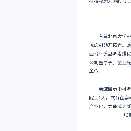
扶持救助200余万
有着北京大学EM
域的引领开拓者。2
西省平遥县鸿发煤化
公司董事长。企业
单位。
事迹展示
中科鸿
院士1人。共有在学
产业化，力争成为
张