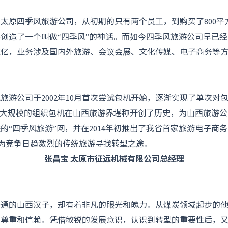
原四季风旅游公司，从初期的只有两个员工，到购买了800平
创造了一个叫做“四季风”的神话。而如今四季风旅游公司早已
过亿，业务涉及国内外旅游、会议会展、文化传媒、电子商务等
旅游公司于2002年10月首次尝试包机开始，逐渐实现了单次对
种大规模的组织包机在山西旅游界堪称开创了历史，为山西旅游
的“四季风旅游”网，并在2014年初推出了我省首家旅游电子商
试着为竞争日趋激烈的传统旅游寻找转型之途。
张昌宝 太原市征远机械有限公司总经理
的山西汉子，却有着非凡的眼光和魄力。从煤炭领域起步的他
的尊重和信赖。凭借敏锐的发展意识，认识到转型的重要性后，