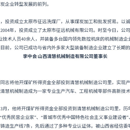
煤炭企业转型发展的前列。
5年，投资成立太原市征远洗煤厂，从事煤炭加工和批发贸易。以
2004年，投资成立了太原市征远机械有限公司。时至今日，公
专业技术人员40余人，并装备多台国内领先数控机床的机械制造
。目前，公司已成功与省内外多家大型装备制造企业建立了长期
李中会 山西清慧机械制造有限公司董事长
会同志将他开煤矿所得资金全部投到清慧机械制造公司里，实现
让清慧机械制造成为一家专业生产汽车、工程机械零部件高新技
5年3月，他将开煤矿所得资金全部投资到清慧机械制造公司里，
、“优秀民营企业家”、“晋城市优秀中国特色社会主义事业建设者”
铸造生产线7条，先后通过了多种专业认证体。被山西省经信委等