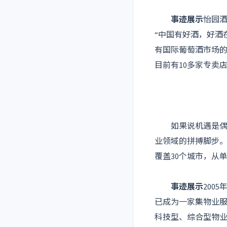
事迹展示
怡园
“中国有好酒，好酒
有国际葡萄酒市场
目前有10多家专卖
如果说机遇是偶然
业领域的拼搏脚步
覆盖30个城市，从
事迹展示
200
已成为一家集物业
科技型、综合型物业