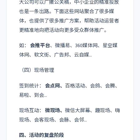
大公司可以广撒公关稿，中小企业的精准投放
也是一条出路。下面这些网站聚合了很多媒
体，也提供了很多推广方案，帮助活动运营者
更精准地向把活动向更多受众群体推广。
如：
会推平台
、微播易、360媒体网、星空媒
体网、软文街、广告邦、云自媒...
（四）现场管理
签到统计：
会点网
、
百格活动、会鸽、会腾、
易啦、到会...
现场互动：
微现场
、
微信大屏幕、趣现场、嗨
现场、会客现场、会脉、会邻...
四、活动的复盘阶段