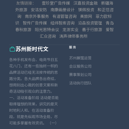
友情链接：
壹珍堂广告传媒
汉嘉投资金融
新疆海
外旅游
安洁安防
南康画册设计
镁辉投资
和正信咨
询
南京外事服务
有道管理咨询
美旅网
菲力欧标
识
智传广告传媒
经纬智库咨询
沿森投资管理
青岛
春秋旅游
阳光思特会议
龙澍实业
善于行旅游
爱智
汇众咨询
涛声律师事务所
服务
苏州新时代文
苏州展馆运营
各种手机发布会、电商节日五
花八门，还有一些独树一帜的
会议服务公司
品牌活动已经无法按传统的思
赛事策划公司
路分类。各大品牌各出奇招，
活动执行团队
想用别出心裁的创意文案和新
奇活动吸引观众的注意力。
一、活动准备阶段 活动是否能
取得理想的效果，讲究的是天
时地利人和。在活动准备阶
段，就是先纵观市场全局，尽
可能多掌握有效资讯。 （一）