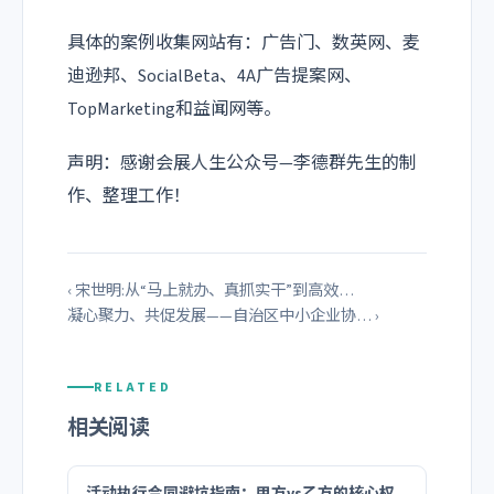
具体的案例收集网站有：广告门、数英网、麦
迪逊邦、SocialBeta、4A广告提案网、
TopMarketing和益闻网等。
声明：感谢会展人生公众号—李德群先生的制
作、整理工作！
‹ 宋世明:从“马上就办、真抓实干”到高效…
凝心聚力、共促发展——自治区中小企业协… ›
RELATED
相关阅读
活动执行合同避坑指南：甲方vs乙方的核心权