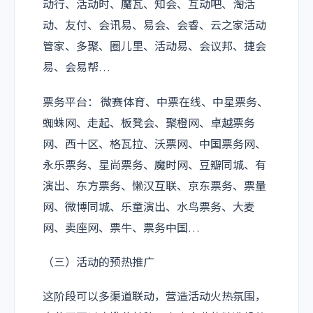
动行、活动时、魔瓦、知会、互动吧、淘活
动、友付、会讯易、易会、会睿、云之家活动
管家、多聚、圈儿里、活动易、会议邦、捷会
易、会易帮…
票务平台： 微赛体育、中票在线、中星票务、
蜘蛛网、走起、板凳会、聚橙网、卓越票务
网、西十区、格瓦拉、沃票网、中国票务网、
永乐票务、星尚票务、魔时网、豆瓣同城、有
演出、东方票务、懒汉互联、京东票务、票量
网、微博同城、乐童演出、水鸟票务、大麦
网、卖座网、票牛、票务中国…
（三）活动的预热推广
这阶段可以多渠道联动，营造活动火热氛围，