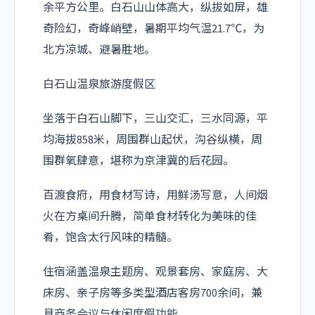
余平方公里。白石山山体高大，纵拔如屏，雄
奇险幻，奇峰峭壁，暑期平均气温21.7℃，为
北方凉城、避暑胜地。
白石山温泉旅游度假区
坐落于白石山脚下，三山交汇，三水同源，平
均海拔858米，周围群山起伏，沟谷纵横，周
围群氧肆意，堪称为京津冀的后花园。
百渡食府，用食材写诗，用鲜汤写意，人间烟
火在方桌间升腾，简单食材转化为美味的佳
肴，饱含太行风味的精髓。
住宿涵盖温泉主题房、观景套房、家庭房、大
床房、亲子房等多类型酒店客房700余间，兼
具商务会议与休闲度假功能。