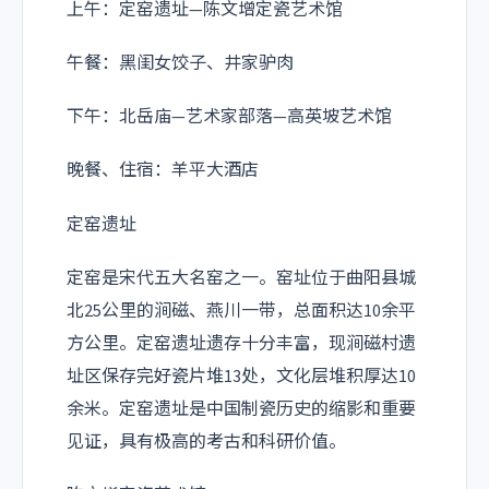
上午：定窑遗址—陈文增定瓷艺术馆
午餐：黑闺女饺子、井家驴肉
下午：北岳庙—艺术家部落—高英坡艺术馆
晚餐、住宿：羊平大酒店
定窑遗址
定窑是宋代五大名窑之一。窑址位于曲阳县城
北25公里的涧磁、燕川一带，总面积达10余平
方公里。定窑遗址遗存十分丰富，现涧磁村遗
址区保存完好瓷片堆13处，文化层堆积厚达10
余米。定窑遗址是中国制瓷历史的缩影和重要
见证，具有极高的考古和科研价值。