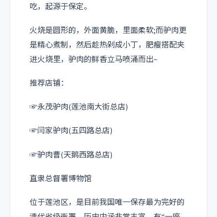
吃，起源于保定。
火烧是圆形的，外面黄脆，里面柔软;而驴肉更
是精心煮制，然后趁热剁成小丁，肥瘦搭配夹
进火烧里，驴肉的鲜香立马喷涌而出~
推荐店铺：
☞永茂驴肉(莲池南大街总店)
☞闫家驴肉(五四路总店)
☞驴肉曹(天鹅西路总店)
直隶总督署博物馆
位于莲池区，是目前我国唯一保存最为完好的
清代省级衙署，历史内涵非常丰富，有“一座