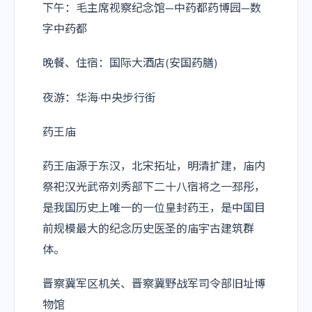
下午：毛主席视察纪念馆—中药都药博园—数
字中药都
晚餐、住宿：国际大酒店(安国药膳)
夜游：华海·中央步行街
药王庙
药王庙源于东汉，北宋拓址，明清扩建，庙内
祭祀汉光武帝刘秀部下二十八宿将之一邳彤，
是我国历史上唯一的一位皇封药王，是中国目
前规模最大的纪念历史医圣的庙宇古建筑群
体。
晋察冀军区机关、晋察冀野战军司令部旧址博
物馆