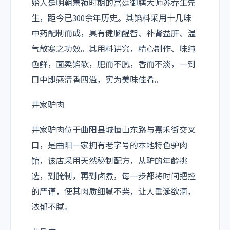
始人是明朝崇祯时期的宫廷御膳大师苏乔生先
生，距今已300余年历史。其馅料采用十几味
中药配制而成，具有健脑醒智、补肾益肝、温
气散寒之功效。其用料讲究，精心制作、味纯
色鲜，面柔馅软，肥而不腻，香而不淡，一到
口中即感清香四溢，实为美味佳肴。
井家驴肉
井家驴肉位于曲阳县城恒山东路与嘉禾街交叉
口，是曲阳一家拥有老字号的本地特色驴肉
馆，该店采用天然秘制配方，从驴的年龄挑
选，到腌制，再到卤煮，每一步都将时间把控
的严谨，使其肉质细腻不柴，让人垂涎欲滴，
浓郁不腻。