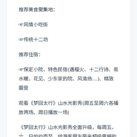
推荐美食聚集地：
☞风情小吃街
☞传统十二坊
推荐住宿：
☞保定小院、特色民宿(遇榴火、十二行诗、易
水暖、花见、少东家的院、风清扬......)、精致
露营
观看《梦回太行》山水光影秀(周五至周六各播
放两场、周日播放一场)
《梦回太行》山水光影秀全面升级，每周五、
六、日如约而至，给游客朋友带来超级震撼的