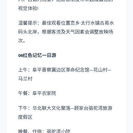
视觉体验!
温馨提示：最佳观看位置恋乡·太行水镇古易水
码头北岸，根据客流及天气因素会调整放映场
次。
06红色记忆一日游
上午：阜平晋察冀边区革命纪念馆—花山村—
马兰村
午餐：阜平农家院
下午：华北联大文化聚落—顾家台骆驼湾旅游
度假区
晚餐、住宿：骆驼湾小院