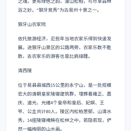
之魂，更有绿色之韵，漫山松柏，可尽享森林
浴之妙。“狼牙竞秀”为古易州十景之一。
狼牙山农家院
依托旅游经济，近些年当地农家乐得到快速发
展。进狼牙山景区的公路两旁，农家乐数不胜
数，去农家乐的游客也是比肩接踵。
清西陵
位于易县县城西15公里的永宁山，是一处规模
宏大的清朝皇家陵寝建筑群，埋葬着雍正、嘉
庆、道光、光绪4个皇帝和皇后、妃嫔、王
爷、公主共计80人。陵区内松柏葱郁，山清水
秀，14座陵寝掩映在松林之中，若隐若现，俨
然一幅绚丽的山水画。