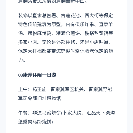
穿越路带您从清朝穿越至新中国。
装修以直隶总督署、古莲花池、西大街等保定
特色传统建筑为原型，内有筷乐炸串、直隶羊
汤、捞悦麻辣烫、粮满仓煎饼、铁锅熬菜馆等
多家小店。无论是外部装修，还是小店味道，
保定大排档都能带您穿越时空体验老保定的魅
力。
03康养休闲一日游
上午：药王庙—晋察冀军区机关、晋察冀野战
军司令部旧址博物馆
午餐：非遗马蹄烧饼(卜家大院、汇品天下柴沟
堡熏肉马蹄烧饼)