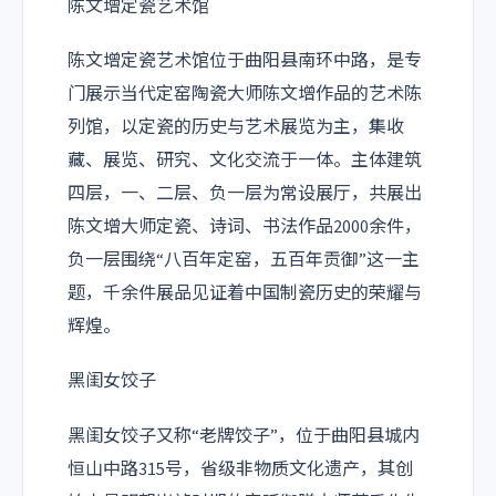
陈文增定瓷艺术馆
陈文增定瓷艺术馆位于曲阳县南环中路，是专
门展示当代定窑陶瓷大师陈文增作品的艺术陈
列馆，以定瓷的历史与艺术展览为主，集收
藏、展览、研究、文化交流于一体。主体建筑
四层，一、二层、负一层为常设展厅，共展出
陈文增大师定瓷、诗词、书法作品2000余件，
负一层围绕“八百年定窑，五百年贡御”这一主
题，千余件展品见证着中国制瓷历史的荣耀与
辉煌。
黑闺女饺子
黑闺女饺子又称“老牌饺子”，位于曲阳县城内
恒山中路315号，省级非物质文化遗产，其创