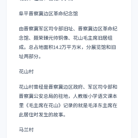
阜平晋察冀边区革命纪念馆
由晋察冀军区司令部旧址、晋察冀边区革命纪
念馆、聂荣臻元帅铜像、花山毛主席旧居组
成。总占地面积14.2万平方米，分展览馆和旧
址两部分。
花山村
花山村曾经是晋察冀边区政府、军区司令部和
晋察冀公安总局的驻地，人教版小学语文课本
里《毛主席在花山》记录的就是毛泽东主席在
此居住时发生的故事。
马兰村