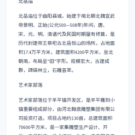
北岳庙
北岳庙位于曲阳县城，始建于南北朝北魏宣武
帝景明、正始(公元500—508年)年间，唐、
宋、元、明、清诸代及民国时期屡有修葺，是
历代封建帝王祭祀古北岳恒山的场所。占地面
积17.4万平方米，建筑面积4200平方米，坐北
朝南，布局呈“田”字形。规模宏大，古建成
群，碑碣林立，石雕荟萃。
艺术家部落
艺术家部落位于羊平镇开发区，是羊平雕刻小
镇重要组成部分，由河北翰鼎雕塑集团有限公
司投资打造。项目占地约130亩，总建筑面积
70600平方米，是一家集雕塑生产设计、开