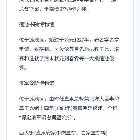
总督衙署，半部清史写照”之称。
莲池书院博物馆
位于莲池区，始建于公元1227年，著名学者章
学诚、张裕钊、吴汝伦等曾先后执教于此，培
养和造就了清末状元刘春霖等一大批莲池俊
秀。
淮军公所博物馆
位于莲池区，由时任直隶总督兼北洋大臣李鸿
章于光绪十四年(1888年)奏请朝廷修建，全称
“保定淮军昭忠祠暨公所”。
西大街(直隶安家牛肉罩饼、白家罩饼等)