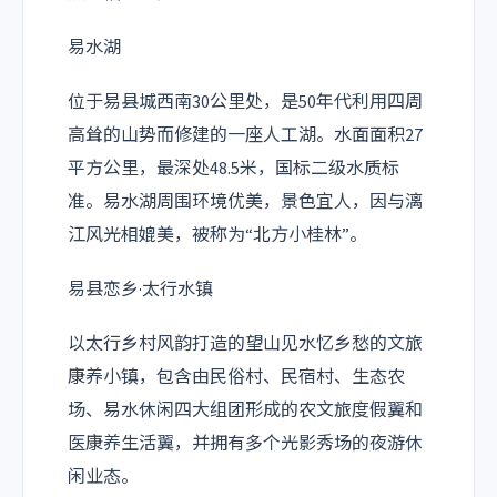
易水湖
位于易县城西南30公里处，是50年代利用四周
高耸的山势而修建的一座人工湖。水面面积27
平方公里，最深处48.5米，国标二级水质标
准。易水湖周围环境优美，景色宜人，因与漓
江风光相媲美，被称为“北方小桂林”。
易县恋乡·太行水镇
以太行乡村风韵打造的望山见水忆乡愁的文旅
康养小镇，包含由民俗村、民宿村、生态农
场、易水休闲四大组团形成的农文旅度假翼和
医康养生活翼，并拥有多个光影秀场的夜游休
闲业态。