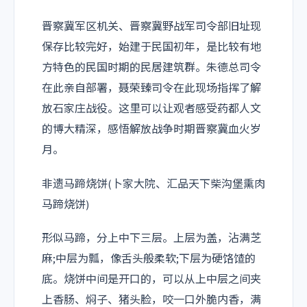
晋察冀军区机关、晋察冀野战军司令部旧址现
保存比较完好，始建于民国初年，是比较有地
方特色的民国时期的民居建筑群。朱德总司令
在此亲自部署，聂荣臻司令在此现场指挥了解
放石家庄战役。这里可以让观者感受药都人文
的博大精深，感悟解放战争时期晋察冀血火岁
月。
非遗马蹄烧饼(卜家大院、汇品天下柴沟堡熏肉
马蹄烧饼)
形似马蹄，分上中下三层。上层为盖，沾满芝
麻;中层为瓢，像舌头般柔软;下层为硬饹馇的
底。烧饼中间是开口的，可以从上中层之间夹
上香肠、焖子、猪头脸，咬一口外脆内香，满