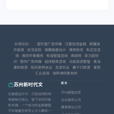
友情链接：
壹珍堂广告传媒
汉嘉投资金融
新疆海
外旅游
安洁安防
南康画册设计
镁辉投资
和正信咨
询
南京外事服务
有道管理咨询
美旅网
菲力欧标
识
智传广告传媒
经纬智库咨询
沿森投资管理
青岛
春秋旅游
阳光思特会议
龙澍实业
善于行旅游
爱智
汇众咨询
涛声律师事务所
服务
苏州新时代文
苏州展馆运营
在展馆设计中，打造独特的特
色是吸引观众、留下深刻印象
会议服务公司
的关键。一个成功的主题展馆
赛事策划公司
不仅需要在视觉上令人眼前一