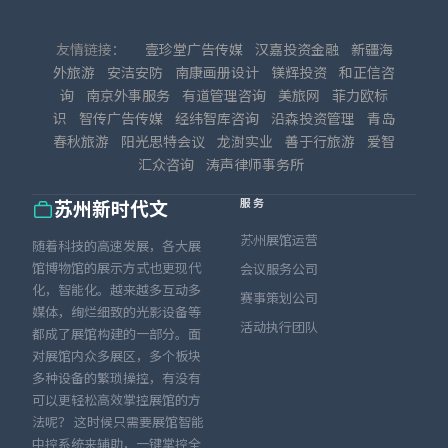
友情链接：
壹珍堂广告传媒
汉嘉投资金融
新疆海
外旅游
安洁安防
南康画册设计
镁辉投资
和正信咨
询
南京外事服务
有道管理咨询
美旅网
菲力欧标
识
智传广告传媒
经纬智库咨询
沿森投资管理
青岛
春秋旅游
阳光思特会议
龙澍实业
善于行旅游
爱智
汇众咨询
涛声律师事务所
服务
苏州新时代文
苏州展馆运营
随着科技的高速发展，各大展
馆博物馆的展示方式也更现代
会议服务公司
化，智能化。越来越多互动多
赛事策划公司
媒体，绚烂细致的光影设备等
活动执行团队
都成了展馆构建的一部分。面
对展馆内众多展区，多个板块
多种设备的繁琐操控，有没有
可以更轻松高效掌控展馆的方
法呢？ 这时候只需要展馆智能
中控系统来辅助，一键掌控全