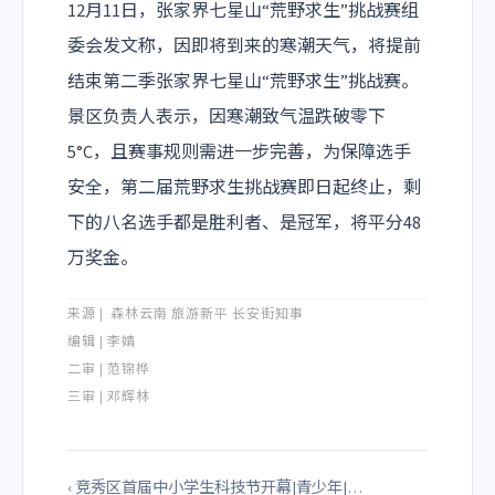
12月11日，张家界七星山“荒野求生”挑战赛组
委会发文称，因即将到来的寒潮天气，将提前
结束第二季张家界七星山“荒野求生”挑战赛。
景区负责人表示，因寒潮致气温跌破零下
5°C，且赛事规则需进一步完善，为保障选手
安全，第二届荒野求生挑战赛即日起终止，剩
下的八名选手都是胜利者、是冠军，将平分48
万奖金。
来
源
| 森林云南 旅游新平 长安街知事
编辑 | 李婧
二
审 | 范锦桦
三审
|
邓辉林
‹ 竞秀区首届中小学生科技节开幕|青少年|…