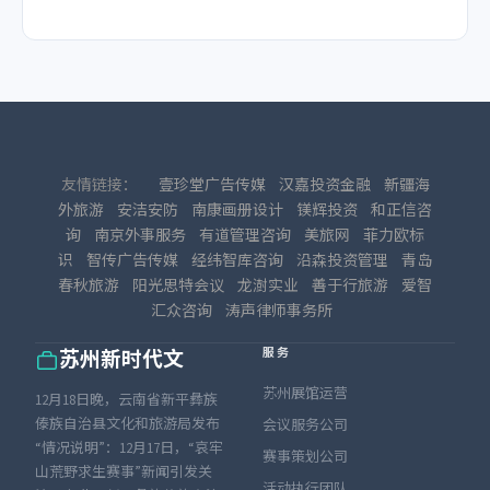
友情链接：
壹珍堂广告传媒
汉嘉投资金融
新疆海
外旅游
安洁安防
南康画册设计
镁辉投资
和正信咨
询
南京外事服务
有道管理咨询
美旅网
菲力欧标
识
智传广告传媒
经纬智库咨询
沿森投资管理
青岛
春秋旅游
阳光思特会议
龙澍实业
善于行旅游
爱智
汇众咨询
涛声律师事务所
服务
苏州新时代文
苏州展馆运营
12月18日晚，云南省新平彝族
傣族自治县文化和旅游局发布
会议服务公司
“情况说明”：12月17日，“哀牢
赛事策划公司
山荒野求生赛事”新闻引发关
活动执行团队