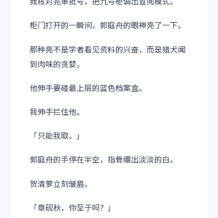
我核对完审批号，把九号柜调出查阅模式。
柜门打开的一瞬间，郭庭舟的眼神亮了一下。
那种亮不是学者看见资料的兴奋，而是猎犬闻
到肉味的贪婪。
他伸手要碰最上层的蓝色档案盒。
我伸手拦住他。
「只能我取。」
郭庭舟的手停在半空，指骨绷出淡淡的白。
贺清萝立刻皱眉。
「章砚秋，你至于吗？」