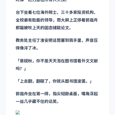
时像一把刀悬在所有人头顶。
台下坐着七位海外院士、三十多家投资机构、
全校最有脸面的领导，而大屏上正停着郭庭舟
那篇被吹上天的固态储能论文。
教务处主任丁淮安把话筒塞到我手里，声音压
得像淬了冰。
「章砚秋，你不是天天泡在图书馆看外文文献
吗？」
「上去翻，翻砸了，你就从图书馆滚蛋。」
郭庭舟坐在第一排，指尖轻敲桌面，嘴角浮起
一丝几乎藏不住的讥笑。