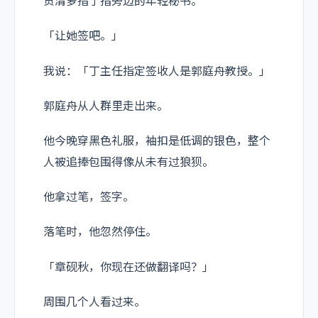
贺清萝指了指旁边的年轻秘书。
「让她签吧。」
我说：「丁主任指定签收人是郭庭舟教授。」
郭庭舟从人群里走出来。
他今晚穿黑色礼服，袖扣是低调的银色，整个
人被追捧包围得像从未有过狼狈。
他拿过笔，签字。
落笔时，他忽然停住。
「章砚秋，你现在还做翻译吗？」
周围几个人看过来。