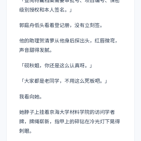
「查阅特藏档案需要审批号、项目编号、保密
级别授权和本人签名。」
郭庭舟低头看着登记册，没有立刻签。
他的助理贺清萝从他身后探出头，红唇微弯，
声音甜得发腻。
「砚秋姐，你还是这么认真呀。」
「大家都是老同学，不用这么死板吧。」
我看向她。
她脖子上挂着京海大学材料学院的访问学者
牌，牌绳崭新，指甲上的碎钻在冷光灯下晃得
刺眼。