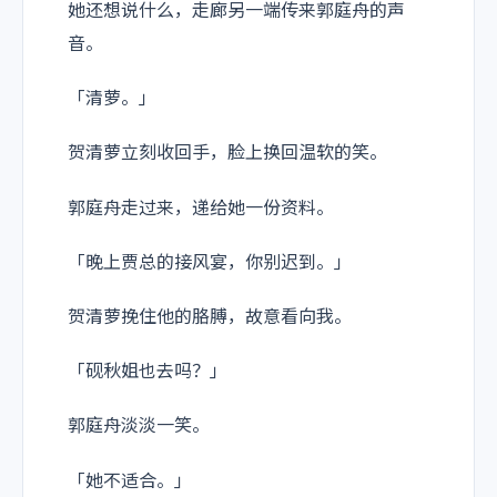
她还想说什么，走廊另一端传来郭庭舟的声
音。
「清萝。」
贺清萝立刻收回手，脸上换回温软的笑。
郭庭舟走过来，递给她一份资料。
「晚上贾总的接风宴，你别迟到。」
贺清萝挽住他的胳膊，故意看向我。
「砚秋姐也去吗？」
郭庭舟淡淡一笑。
「她不适合。」