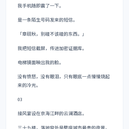
我手机随即震了一下。
是一条陌生号码发来的短信。
「章砚秋，别碰不该碰的东西。」
我把短信截屏，传进加密证据库。
电梯镜面映出我的脸。
没有愤怒，没有眼泪，只有眼底一点慢慢烧起
来的冷光。
03
接风宴设在京海江畔的云澜酒店。
三十九楼，落地窗外是整座城市最贵的夜景。