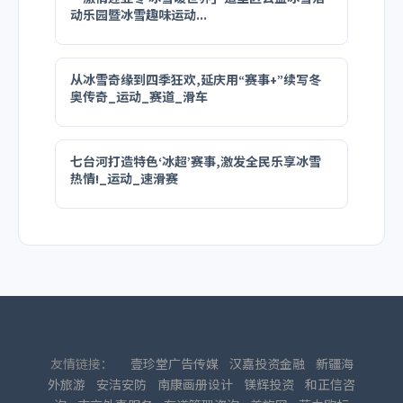
动乐园暨冰雪趣味运动...
从冰雪奇缘到四季狂欢,延庆用“赛事+”续写冬
奥传奇_运动_赛道_滑车
七台河打造特色‘冰超’赛事,激发全民乐享冰雪
热情!_运动_速滑赛
友情链接：
壹珍堂广告传媒
汉嘉投资金融
新疆海
外旅游
安洁安防
南康画册设计
镁辉投资
和正信咨