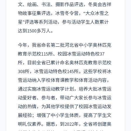
文、绘画、书法、摄影作品评选，冬奥会吉祥
物故事征集评选，冰雪冬令营，“大众冰雪之
星”评选等系列活动，参与活动学生人数累计
达到
1500
多万人。
今年，我省命名第二批河北省中小学奥林匹克
教育示范校
115
所、校园冰雪运动特色校
37
所，目前全省已累计命名奥林匹克教育示范校
308
所，冰雪运动特色校
145
所。
这些学校将冰
雪运动纳入学校体育课教学和体育活动内容，
通过实施冰雪运动教学计划，培养大批冰雪运
动爱好者、参与者，带动广大家长参与冰雪运
动的热情，为其他学校提供了校园冰雪运动发
展经验；
增强了中小学生体质，提高了学生文
明礼仪素养。
据悉，到
2022
年，全省将创建奥