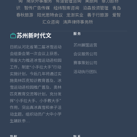
询
南京外事服务
有道管理咨询
美旅网
菲力欧标
识
智传广告传媒
经纬智库咨询
沿森投资管理
青岛
春秋旅游
阳光思特会议
龙澍实业
善于行旅游
爱智
汇众咨询
涛声律师事务所
服务
苏州新时代文
苏州展馆运营
日前从河北省第二届冰雪运动
会组委会第一次会议上获悉，
会议服务公司
我省大力推进冰雪运动进校园
赛事策划公司
工作，制定“小手拉大手”行动
活动执行团队
实施计划，今后几年将通过实
施奥林匹克知识教育普及、冰
雪运动进校园推广普及、奥林
匹克教育交流等计划，充分发
挥“小手拉大手、小手教大手”
作用，突出真冰真雪和亲子活
动主题，组织动员广大中小学
生踊跃参…
导航
联系