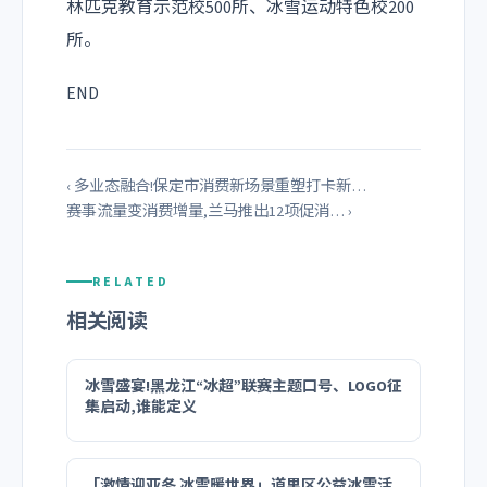
林匹克教育示范校
500
所、冰雪运动特色校
200
所。
END
‹ 多业态融合!保定市消费新场景重塑打卡新…
赛事流量变消费增量,兰马推出12项促消… ›
RELATED
相关阅读
冰雪盛宴!黑龙江“冰超”联赛主题口号、LOGO征
集启动,谁能定义
「激情迎亚冬 冰雪暖世界」道里区公益冰雪活