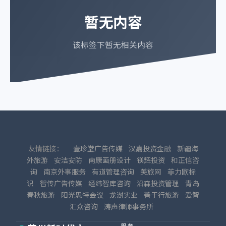
暂无内容
该标签下暂无相关内容
友情链接：
壹珍堂广告传媒
汉嘉投资金融
新疆海
外旅游
安洁安防
南康画册设计
镁辉投资
和正信咨
询
南京外事服务
有道管理咨询
美旅网
菲力欧标
识
智传广告传媒
经纬智库咨询
沿森投资管理
青岛
春秋旅游
阳光思特会议
龙澍实业
善于行旅游
爱智
汇众咨询
涛声律师事务所