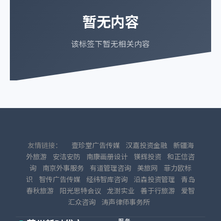
暂无内容
该标签下暂无相关内容
友情链接：
壹珍堂广告传媒
汉嘉投资金融
新疆海
外旅游
安洁安防
南康画册设计
镁辉投资
和正信咨
询
南京外事服务
有道管理咨询
美旅网
菲力欧标
识
智传广告传媒
经纬智库咨询
沿森投资管理
青岛
春秋旅游
阳光思特会议
龙澍实业
善于行旅游
爱智
汇众咨询
涛声律师事务所