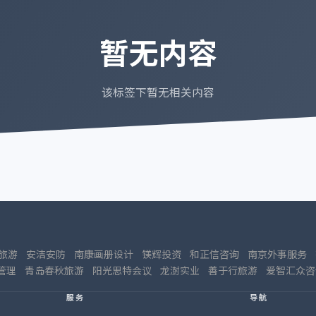
暂无内容
该标签下暂无相关内容
旅游
安洁安防
南康画册设计
镁辉投资
和正信咨询
南京外事服务
管理
青岛春秋旅游
阳光思特会议
龙澍实业
善于行旅游
爱智汇众咨
服务
导航