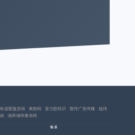
有道管理咨询
美旅网
菲力欧标识
智传广告传媒
经纬
询
涛声律师事务所
联系