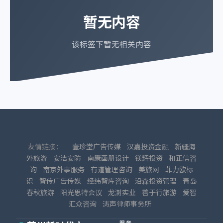
暂无内容
该标签下暂无相关内容
友情链接：
壹珍堂广告传媒
汉嘉投资金融
新疆海
外旅游
安洁安防
南康画册设计
镁辉投资
和正信咨
询
南京外事服务
有道管理咨询
美旅网
菲力欧标
识
智传广告传媒
经纬智库咨询
沿森投资管理
青岛
春秋旅游
阳光思特会议
龙澍实业
善于行旅游
爱智
汇众咨询
涛声律师事务所