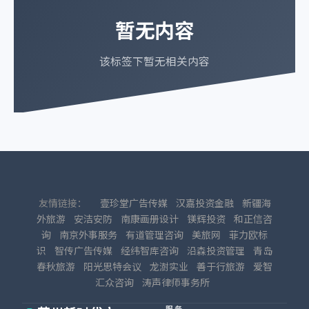
暂无内容
该标签下暂无相关内容
友情链接：
壹珍堂广告传媒
汉嘉投资金融
新疆海
外旅游
安洁安防
南康画册设计
镁辉投资
和正信咨
询
南京外事服务
有道管理咨询
美旅网
菲力欧标
识
智传广告传媒
经纬智库咨询
沿森投资管理
青岛
春秋旅游
阳光思特会议
龙澍实业
善于行旅游
爱智
汇众咨询
涛声律师事务所