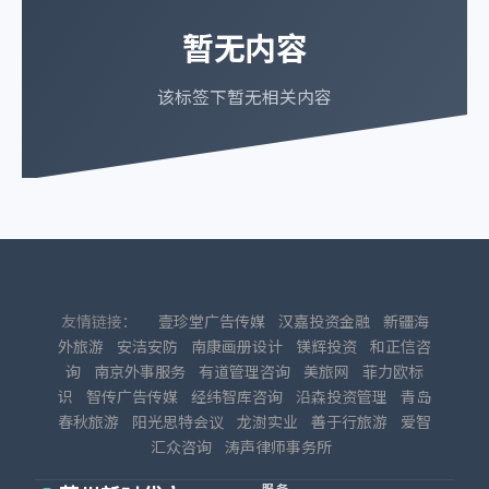
暂无内容
该标签下暂无相关内容
友情链接：
壹珍堂广告传媒
汉嘉投资金融
新疆海
外旅游
安洁安防
南康画册设计
镁辉投资
和正信咨
询
南京外事服务
有道管理咨询
美旅网
菲力欧标
识
智传广告传媒
经纬智库咨询
沿森投资管理
青岛
春秋旅游
阳光思特会议
龙澍实业
善于行旅游
爱智
汇众咨询
涛声律师事务所