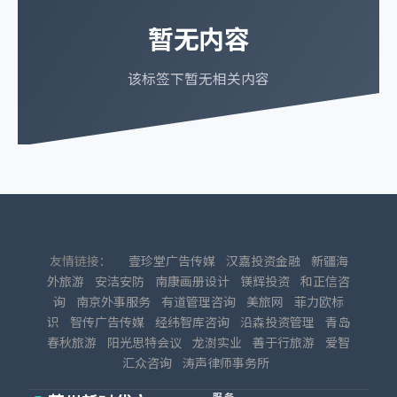
暂无内容
该标签下暂无相关内容
友情链接：
壹珍堂广告传媒
汉嘉投资金融
新疆海
外旅游
安洁安防
南康画册设计
镁辉投资
和正信咨
询
南京外事服务
有道管理咨询
美旅网
菲力欧标
识
智传广告传媒
经纬智库咨询
沿森投资管理
青岛
春秋旅游
阳光思特会议
龙澍实业
善于行旅游
爱智
汇众咨询
涛声律师事务所