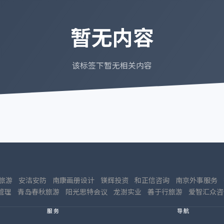
暂无内容
该标签下暂无相关内容
旅游
安洁安防
南康画册设计
镁辉投资
和正信咨询
南京外事服务
管理
青岛春秋旅游
阳光思特会议
龙澍实业
善于行旅游
爱智汇众咨
服务
导航