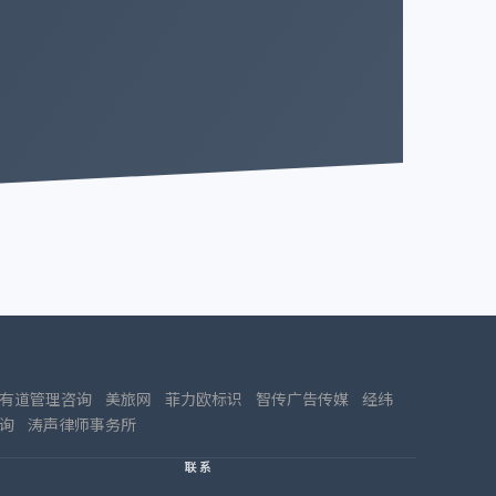
有道管理咨询
美旅网
菲力欧标识
智传广告传媒
经纬
询
涛声律师事务所
联系