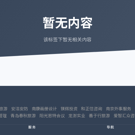
暂无内容
该标签下暂无相关内容
旅游
安洁安防
南康画册设计
镁辉投资
和正信咨询
南京外事服务
管理
青岛春秋旅游
阳光思特会议
龙澍实业
善于行旅游
爱智汇众咨
服务
导航