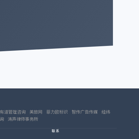
有道管理咨询
美旅网
菲力欧标识
智传广告传媒
经纬
询
涛声律师事务所
联系