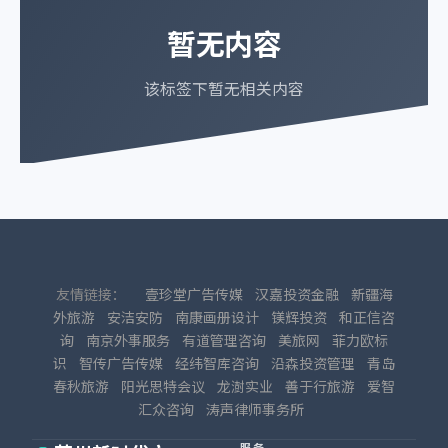
暂无内容
该标签下暂无相关内容
友情链接：
壹珍堂广告传媒
汉嘉投资金融
新疆海
外旅游
安洁安防
南康画册设计
镁辉投资
和正信咨
询
南京外事服务
有道管理咨询
美旅网
菲力欧标
识
智传广告传媒
经纬智库咨询
沿森投资管理
青岛
春秋旅游
阳光思特会议
龙澍实业
善于行旅游
爱智
汇众咨询
涛声律师事务所