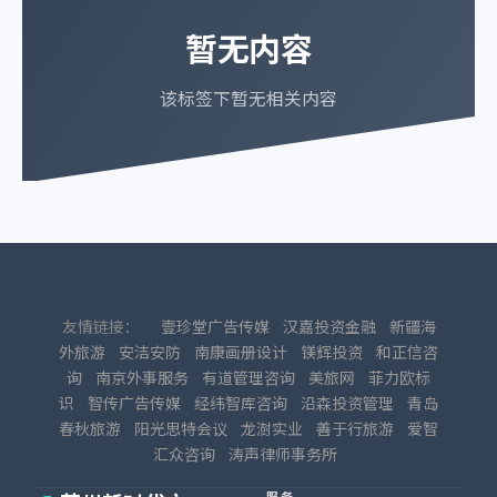
暂无内容
该标签下暂无相关内容
友情链接：
壹珍堂广告传媒
汉嘉投资金融
新疆海
外旅游
安洁安防
南康画册设计
镁辉投资
和正信咨
询
南京外事服务
有道管理咨询
美旅网
菲力欧标
识
智传广告传媒
经纬智库咨询
沿森投资管理
青岛
春秋旅游
阳光思特会议
龙澍实业
善于行旅游
爱智
汇众咨询
涛声律师事务所