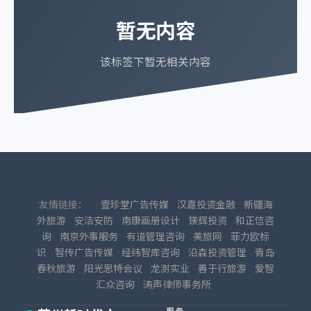
暂无内容
该标签下暂无相关内容
友情链接：
壹珍堂广告传媒
汉嘉投资金融
新疆海
外旅游
安洁安防
南康画册设计
镁辉投资
和正信咨
询
南京外事服务
有道管理咨询
美旅网
菲力欧标
识
智传广告传媒
经纬智库咨询
沿森投资管理
青岛
春秋旅游
阳光思特会议
龙澍实业
善于行旅游
爱智
汇众咨询
涛声律师事务所