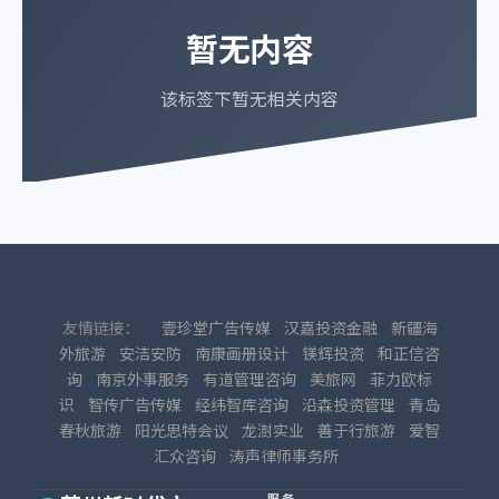
暂无内容
该标签下暂无相关内容
友情链接：
壹珍堂广告传媒
汉嘉投资金融
新疆海
外旅游
安洁安防
南康画册设计
镁辉投资
和正信咨
询
南京外事服务
有道管理咨询
美旅网
菲力欧标
识
智传广告传媒
经纬智库咨询
沿森投资管理
青岛
春秋旅游
阳光思特会议
龙澍实业
善于行旅游
爱智
汇众咨询
涛声律师事务所