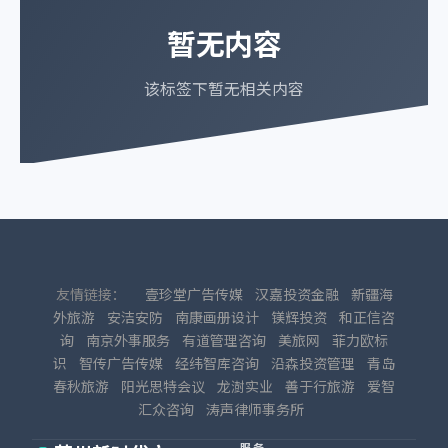
暂无内容
该标签下暂无相关内容
友情链接：
壹珍堂广告传媒
汉嘉投资金融
新疆海
外旅游
安洁安防
南康画册设计
镁辉投资
和正信咨
询
南京外事服务
有道管理咨询
美旅网
菲力欧标
识
智传广告传媒
经纬智库咨询
沿森投资管理
青岛
春秋旅游
阳光思特会议
龙澍实业
善于行旅游
爱智
汇众咨询
涛声律师事务所